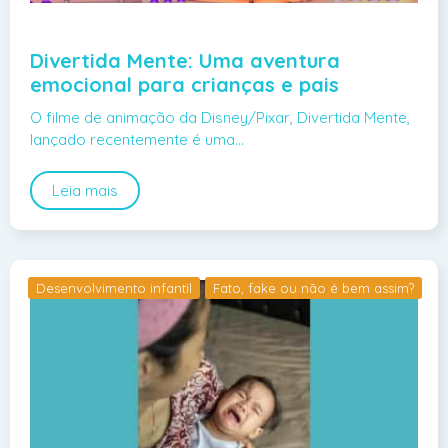
Divertida Mente: Uma aventura
emocional para crianças e pais
O filme de animação da Disney/Pixar, Divertida Mente,
lançado recentemente é uma…
Leia mais
Desenvolvimento infantil
Fato, fake ou não é bem assim?