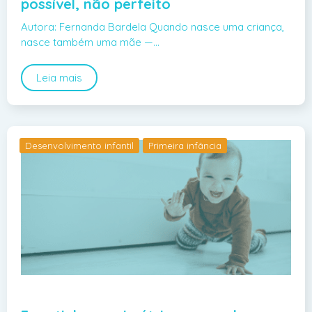
possível, não perfeito
Autora: Fernanda Bardela Quando nasce uma criança,
nasce também uma mãe —…
Leia mais
Desenvolvimento infantil
Primeira infância