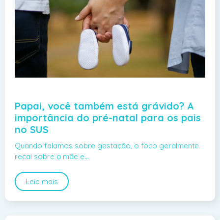
Papai, você também está grávido? A
importância do pré-natal para os pais
no SUS
Quando falamos sobre gestação, o foco geralmente
recai sobre a mãe e…
Leia mais