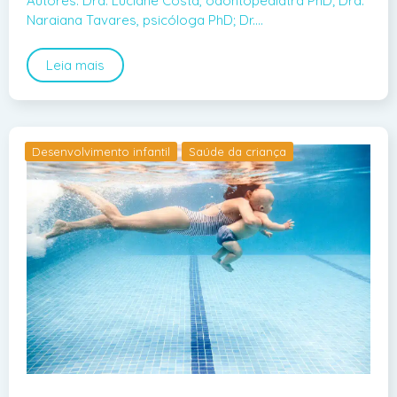
Autores: Dra. Luciane Costa, odontopediatra PhD; Dra.
Naraiana Tavares, psicóloga PhD; Dr.…
Leia mais
Desenvolvimento infantil
Saúde da criança