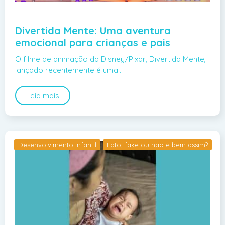
Divertida Mente: Uma aventura
emocional para crianças e pais
O filme de animação da Disney/Pixar, Divertida Mente,
lançado recentemente é uma…
Leia mais
Desenvolvimento infantil
Fato, fake ou não é bem assim?