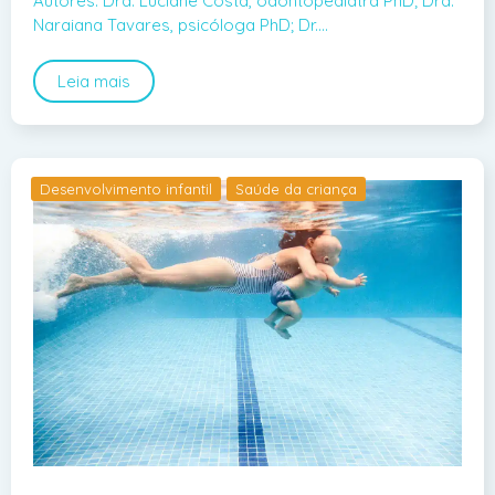
Autores: Dra. Luciane Costa, odontopediatra PhD; Dra.
Naraiana Tavares, psicóloga PhD; Dr.…
Leia mais
Desenvolvimento infantil
Saúde da criança