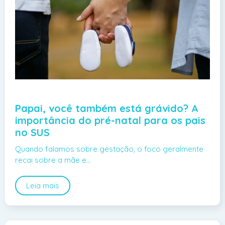
Papai, você também está grávido? A
importância do pré-natal para os pais
no SUS
Quando falamos sobre gestação, o foco geralmente
recai sobre a mãe e…
Leia mais