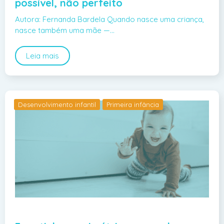
possível, não perfeito
Autora: Fernanda Bardela Quando nasce uma criança,
nasce também uma mãe —…
Leia mais
Desenvolvimento infantil
Primeira infância