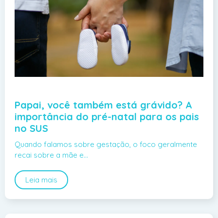
Papai, você também está grávido? A
importância do pré-natal para os pais
no SUS
Quando falamos sobre gestação, o foco geralmente
recai sobre a mãe e…
Leia mais