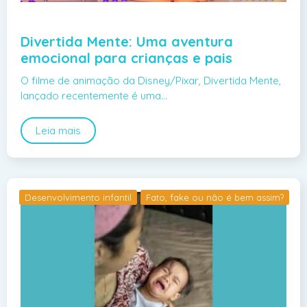
Divertida Mente: Uma aventura
emocional para crianças e pais
O filme de animação da Disney/Pixar, Divertida Mente,
lançado recentemente é uma…
Leia mais
Desenvolvimento infantil
Fato, fake ou não é bem assim?