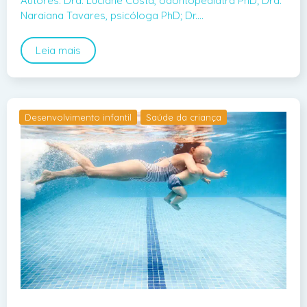
Autores: Dra. Luciane Costa, odontopediatra PhD; Dra.
Naraiana Tavares, psicóloga PhD; Dr.…
Leia mais
Desenvolvimento infantil
Saúde da criança