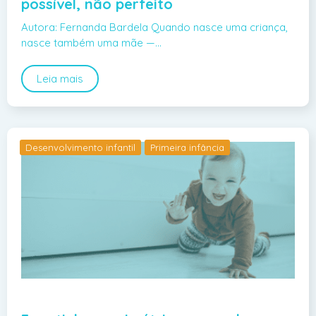
possível, não perfeito
Autora: Fernanda Bardela Quando nasce uma criança,
nasce também uma mãe —…
Leia mais
Desenvolvimento infantil
Primeira infância